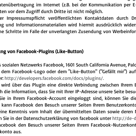
atenübertragung im Internet (z.B. bei der Kommunikation per E-
ten vor dem Zugriff durch Dritte ist nicht möglich.
Impressumspflicht veröffentlichten Kontaktdaten durch Dr
g und Informationsmaterialien wird hiermit ausdrücklich widers
iche Schritte im Falle der unverlangten Zusendung von Werbeinf
ung von Facebook-Plugins (Like-Button)
 sozialen Netzwerks Facebook, 1601 South California Avenue, Palo 
dem Facebook-Logo oder dem "Like-Button" ("Gefällt mir") auf u
r:
http://developers.facebook.com/docs/plugins/
.
 wird über das Plugin eine direkte Verbindung zwischen Ihrem
ch die Information, dass Sie mit Ihrer IP-Adresse unsere Seite b
Sie in Ihrem Facebook-Account eingeloggt sind, können Sie die
h kann Facebook den Besuch unserer Seiten Ihrem Benutzerkonto
keine Kenntnis vom Inhalt der übermittelten Daten sowie deren
n Sie in der Datenschutzerklärung von facebook unter
http://de-
acebook den Besuch unserer Seiten Ihrem Facebook-Nutzerkont
konto aus.