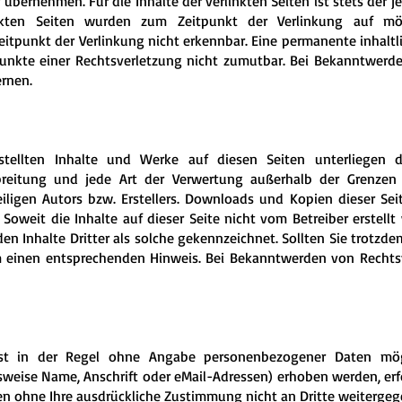
bernehmen. Für die Inhalte der verlinkten Seiten ist stets der je
inkten Seiten wurden zum Zeitpunkt der Verlinkung auf mög
itpunkt der Verlinkung nicht erkennbar. Eine permanente inhaltli
punkte einer Rechtsverletzung nicht zumutbar. Bei Bekanntwer
ernen.
rstellten Inhalte und Werke auf diesen Seiten unterliegen 
erbreitung und jede Art der Verwertung außerhalb der Grenzen
iligen Autors bzw. Erstellers. Downloads und Kopien dieser Seit
Soweit die Inhalte auf dieser Seite nicht vom Betreiber erstell
en Inhalte Dritter als solche gekennzeichnet. Sollten Sie trotzd
 einen entsprechenden Hinweis. Bei Bekanntwerden von Rechtsv
st in der Regel ohne Angabe personenbezogener Daten mögl
eise Name, Anschrift oder eMail-Adressen) erhoben werden, erfol
rden ohne Ihre ausdrückliche Zustimmung nicht an Dritte weiterge